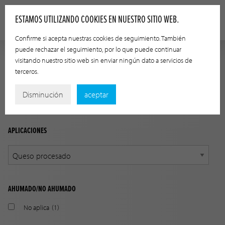
ESTAMOS UTILIZANDO COOKIES EN NUESTRO SITIO WEB.
Confirme si acepta nuestras cookies de seguimiento. También
puede rechazar el seguimiento, por lo que puede continuar
visitando nuestro sitio web sin enviar ningún dato a servicios de
GUÍA DE APLICACIÓN
terceros.
Encuentre el producto adecuado a su aplicación utilizando
Disminución
aceptar
las siguientes opciones.
APLICACIONES
AHUMADO/NO AHUMADO
No aplica
(1)