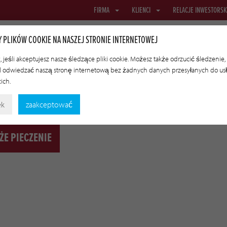
FIRMA
KLIENCI
RELACJE INWESTORSK
 PLIKÓW COOKIE NA NASZEJ STRONIE INTERNETOWEJ
 jeśli akceptujesz nasze śledzące pliki cookie. Możesz także odrzucić śledzenie,
 odwiedzać naszą stronę internetową bez żadnych danych przesyłanych do us
BRUSOWE
SIATKI I TKANINY
OSŁONKI TRANSFEROWE
TECHN
cich.
ek
zaakceptować
ŻE PIECZENIE