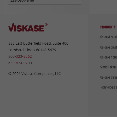
PRODUKTY
Osłonki celu
333 East Butterfield Road, Suite 400
Osłonki plas
Lombard Illinois 60148-5679
800-323-8562
Osłonki fibr
630-874-0700
Siatki i tkani
© 2026 Viskase Companies, LLC
Osłonki tran
Technologie