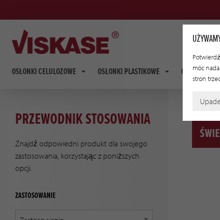
UŻYWAMY
Potwierdź,
móc nadal
OSŁONKI CELULOZOWE
OSŁONKI PLASTIKOWE
OSŁONKI FI
stron trze
Upad
PRZEWODNIK STOSOWANIA
ŚWIE
Znajdź odpowiedni produkt dla swojego
zastosowania, korzystając z poniższych
opcji.
ZASTOSOWANIE