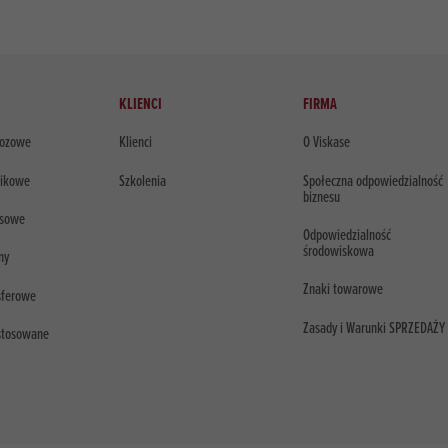
KLIENCI
FIRMA
lozowe
Klienci
O Viskase
tikowe
Szkolenia
Społeczna odpowiedzialność
biznesu
usowe
Odpowiedzialność
środowiskowa
ny
Znaki towarowe
sferowe
Zasady i Warunki SPRZEDAŻY
 stosowane