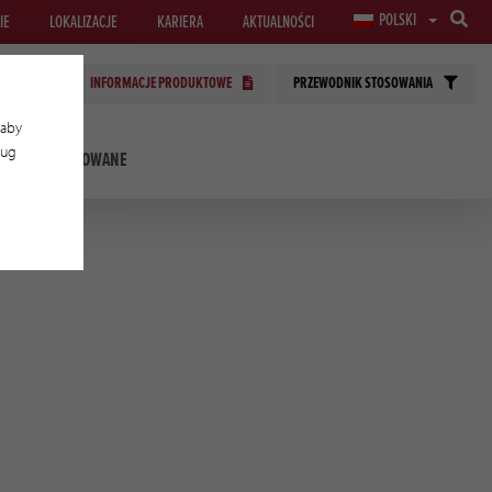
POLSKI
IE
LOKALIZACJE
KARIERA
AKTUALNOŚCI
INFORMACJE PRODUKTOWE
PRZEWODNIK STOSOWANIA
 aby
ług
OLOGIE STOSOWANE