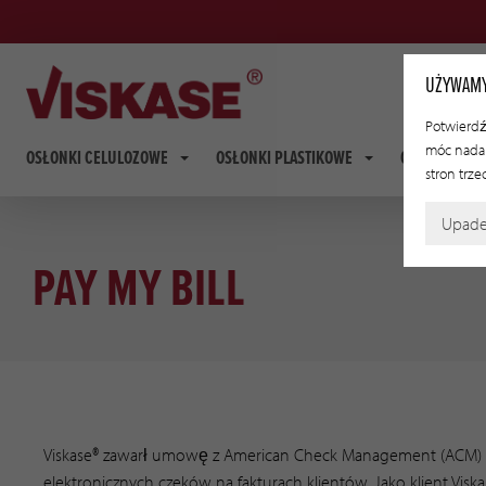
UŻYWAMY
Potwierdź,
móc nadal
OSŁONKI CELULOZOWE
OSŁONKI PLASTIKOWE
OSŁONKI FI
stron trze
Upad
PAY MY BILL
Viskase® zawarł umowę z American Check Management (ACM) w
elektronicznych czeków na fakturach klientów. Jako klient Visk