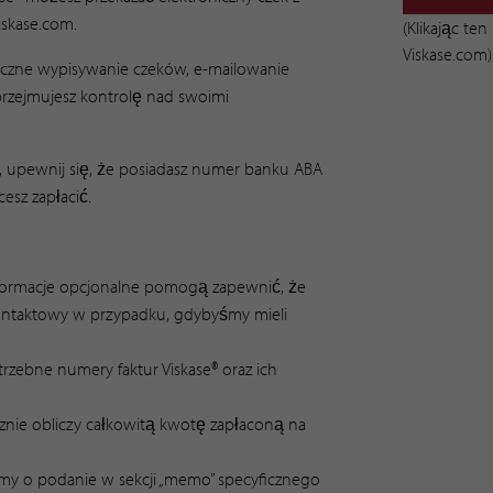
iskase.com.
(Klikając te
Viskase.com)
 ręczne wypisywanie czeków, e-mailowanie
 przejmujesz kontrolę nad swoimi
, upewnij się, że posiadasz numer banku ABA
esz zapłacić.
informacje opcjonalne pomogą zapewnić, że
ontaktowy w przypadku, gdybyśmy mieli
zebne numery faktur Viskase® oraz ich
cznie obliczy całkowitą kwotę zapłaconą na
osimy o podanie w sekcji „memo” specyficznego