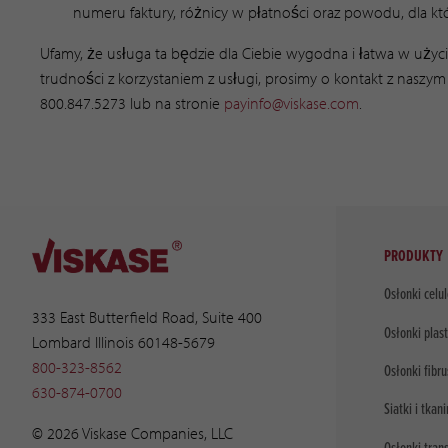
numeru faktury, różnicy w płatności oraz powodu, dla kt
Ufamy, że usługa ta będzie dla Ciebie wygodna i łatwa w użyciu
trudności z korzystaniem z usługi, prosimy o kontakt z na
800.847.5273 lub na stronie
payinfo@viskase.com
.
PRODUKTY
Osłonki celu
333 East Butterfield Road, Suite 400
Osłonki plas
Lombard Illinois 60148-5679
800-323-8562
Osłonki fibr
630-874-0700
Siatki i tkani
© 2026 Viskase Companies, LLC