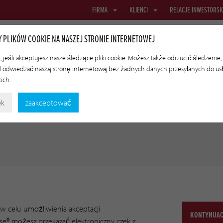
FIRMA
KLIENCI
RELACJE INWESTORSK
 PLIKÓW COOKIE NA NASZEJ STRONIE INTERNETOWEJ
 jeśli akceptujesz nasze śledzące pliki cookie. Możesz także odrzucić śledzenie,
 odwiedzać naszą stronę internetową bez żadnych danych przesyłanych do us
BRUSOWE
SIATKI I TKANINY
OSŁONKI TRANSFEROWE
TECHN
cich.
ek
zaakceptować
 celu umożliwienia akceptacji
KONTYNUACJ
ase® możesz przekazać elektroniczny czek z