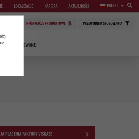
POLSKI
IE
LOKALIZACJE
KARIERA
AKTUALNOŚCI
INFORMACJE PRODUKTOWE
PRZEWODNIK STOSOWANIA
 aby
ług
OLOGIE STOSOWANE
A PŁACENIA FAKTURY VISKASE