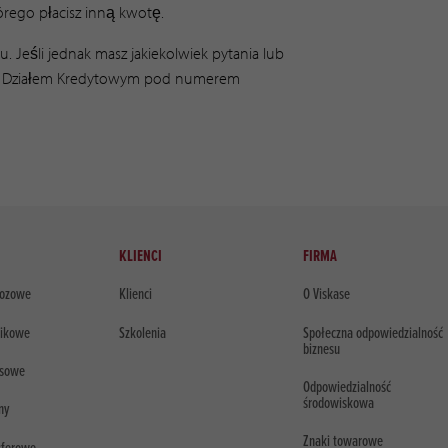
órego płacisz inną kwotę.
. Jeśli jednak masz jakiekolwiek pytania lub
szym Działem Kredytowym pod numerem
KLIENCI
FIRMA
lozowe
Klienci
O Viskase
tikowe
Szkolenia
Społeczna odpowiedzialność
biznesu
usowe
Odpowiedzialność
środowiskowa
ny
Znaki towarowe