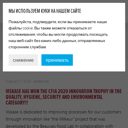
МЫ ИСПОЛЬЗУЕМ КУКИ НА НАШЕМ САЙТЕ
Пожалуйста, подтвердите, если вы принимаете наши
файлы cookie. Вы также можете отказаться от
отслеживания, чтобы вы могли продолжать посещать
наш веб-сайт без каких-либо данных, отправляемых
CATEGORY:
НОВОСТИ
сторонним службам.
снижение
принимать
August 27, 2020 -
новости
VISKASE HAS WON THE CFIA 2020 INNOVATION TROPHY IN THE
QUALITY, HYGIENE, SECURITY AND ENVIRONMENTAL
CATEGORY!!
Viskase is dedicated to improving processes for our customers
through innovation like “the Milkeur” project that was
developed by the Beauvais Food Lab in collaboration with