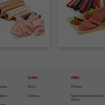
KLIENCI
FIRMA
lozowe
Klienci
O Viskase
tikowe
Szkolenia
Społeczna odpowiedzialność
biznesu
usowe