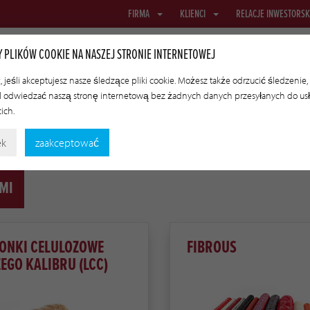
FIRMA
KLIENCI
RELACJE INWESTORSK
 PLIKÓW COOKIE NA NASZEJ STRONIE INTERNETOWEJ
 jeśli akceptujesz nasze śledzące pliki cookie. Możesz także odrzucić śledzenie,
 odwiedzać naszą stronę internetową bez żadnych danych przesyłanych do us
BRUSOWE
SIATKI I TKANINY
OSŁONKI TRANSFEROWE
TECHN
cich.
ek
zaakceptować
MI
ONKI CELULOZOWE
FIBROUS
EGO KALIBRU (LCC)