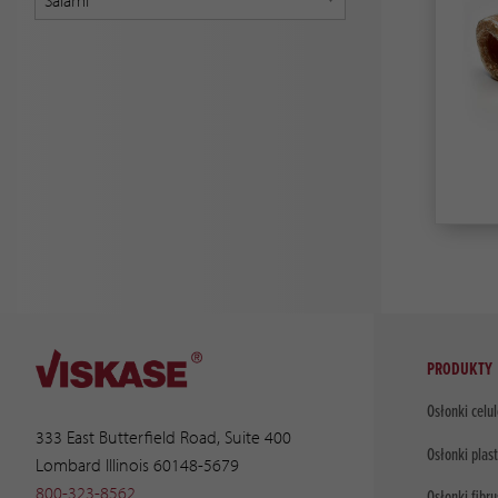
PRODUKTY
Osłonki celu
333 East Butterfield Road, Suite 400
Osłonki plas
Lombard Illinois 60148-5679
800-323-8562
Osłonki fibr