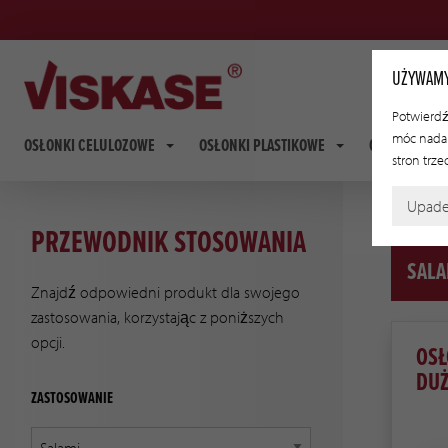
UŻYWAMY
Potwierdź,
móc nadal
OSŁONKI CELULOZOWE
OSŁONKI PLASTIKOWE
OSŁONKI FI
stron trze
Upad
PRZEWODNIK STOSOWANIA
SALA
Znajdź odpowiedni produkt dla swojego
zastosowania, korzystając z poniższych
opcji.
OSŁ
DUŻ
ZASTOSOWANIE