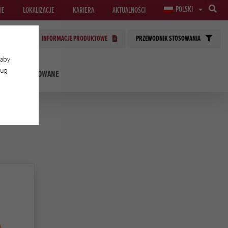
POLSKI
IE
LOKALIZACJE
KARIERA
AKTUALNOŚCI
INFORMACJE PRODUKTOWE
PRZEWODNIK STOSOWANIA
 aby
ług
OLOGIE STOSOWANE