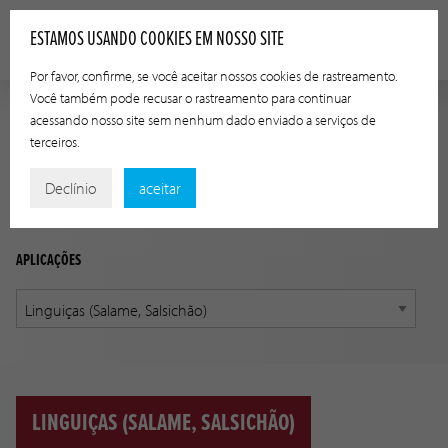
ESTAMOS USANDO COOKIES EM NOSSO SITE
Por favor, confirme, se você aceitar nossos cookies de rastreamento.
Você também pode recusar o rastreamento para continuar
acessando nosso site sem nenhum dado enviado a serviços de
GUIA DE APLICAÇÃO
terceiros.
Encontre o produto correto para sua aplicação, usando as
Declínio
aceitar
opções abaixo.
APLICAÇÕES
LINGUIÇAS (SALAME, SALSICHÃO)