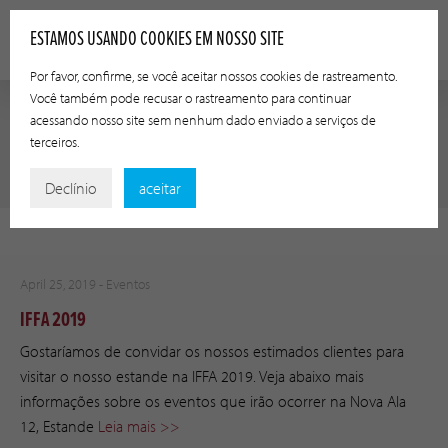
ESTAMOS USANDO COOKIES EM NOSSO SITE
Por favor, confirme, se você aceitar nossos cookies de rastreamento.
Você também pode recusar o rastreamento para continuar
acessando nosso site sem nenhum dado enviado a serviços de
terceiros.
CATEGORY:
EVENTOS
Declínio
aceitar
April 25, 2019 -
Eventos
IFFA 2019
Gostaríamos de convidar os nossos estimados clientes para
visitar o nosso estande na IFFA 2019. Veja abaixo mais
informações sobre os eventos que irão ocorrer na Nova Ala
12, Estande
Leia mais >>