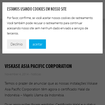
ESTAMOS USANDO COOKIES EM NOSSO SITE
Por favor, confirme, se você aceitar nossos cookies de rastreamento.
Você também pode recusar o rastreamento para continuar
acessando nosso site sem nenhum dado enviado a serviços de
terceiros.
NOTÍCIAS
Declínio
aceitar
VISKASE ASIA PACIFIC CORPORATION
November 4, 2014 -
Notícias
Temos o prazer de anunciar que as nossas instalações Viskase
Asia Pacific Corporation têm agora o certificado Halal da
Indonésia – Majelis Ulama da Indonésia.
Duas aprovações foram emitidas: Certificado Halal e o status