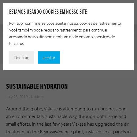
ESTAMOS USANDO COOKIES EM NOSSO SITE
Por favor, confirme, se você aceitar nossos cookies de rastreamento.
Você também pode recusar o rastreamento para continuar
acessando nosso site sem nenhum dado enviado a serviços de
terceiros.
NOTÍCIAS
Declínio
aceitar
SUSTAINABLE HYDRATION
July 23, 2019 -
Notícias
Around the globe, Viskase is attempting to run businesses in
an environmentally sustainable way, through both large and
small efforts. In the last few years Viskase has upgraded the air
treatment in the Beauvais/France plant, installed solar panels in