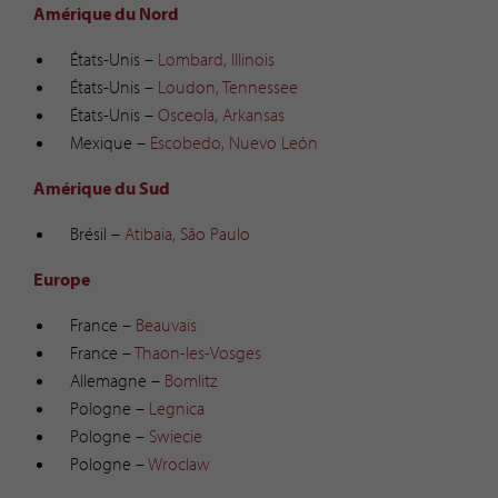
Amérique du Nord
États-Unis –
Lombard, Illinois
États-Unis –
Loudon, Tennessee
États-Unis –
Osceola, Arkansas
Mexique –
Escobedo, Nuevo León
Amérique du Sud
Brésil –
Atibaia, São Paulo
Europe
France –
Beauvais
France –
Thaon-les-Vosges
Allemagne –
Bomlitz
Pologne –
Legnica
Pologne –
Swiecie
Pologne –
Wroclaw