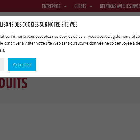
ENTREPRISE
CLIENTS
RELATIONS AVEC LES INVE
LISONS DES COOKIES SUR NOTRE SITE WEB
plaît confirmer, si vous acceptez nos cookies de suivi. Vous pouvez également refuse
 de continuer à visiter notre site Web sans qu'aucune donnée ne soit envoyée à d
ROUS
FILETS ET TEXTILES
BOYAUX DE TRANSFERT
TECHNO
ers.
Acceptez
DUITS