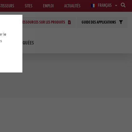
FRANÇAIS
STISSEURS
SITES
EMPLOI
ACTUALITÉS
RESSOURCES SUR LES PRODUITS
GUIDE DES APPLICATIONS
r le
es
LOGIES APPLIQUÉES