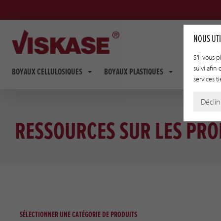
NOUS UTI
S'il vous 
suivi afin
BOYAUX CELLULOSIQUES
BOYAUX PLASTIQUES
BOYAUX FIB
services ti
Déclin
RESSOURCES SUR LES PRO
SÉLECTIONNER UNE CATÉGORIE DE PRODUITS